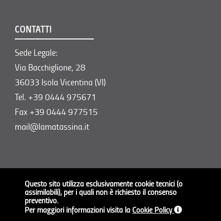
CONTATTI
Sede Legale:
Via Bacchiglione, 28
36033 Isola Vicentina (VI)
Tel. +39 0444 975671
Fax +39 0444 977515
mail@lamatassina.it
Questo sito utilizza esclusivamente cookie tecnici (o
assimilabili), per i quali non è richiesto il consenso
Copyright © 2026 | LA MATASSINA SRL |
preventivo.
Per maggiori informazioni visita la
Cookie Policy
P.Iva 02834490241